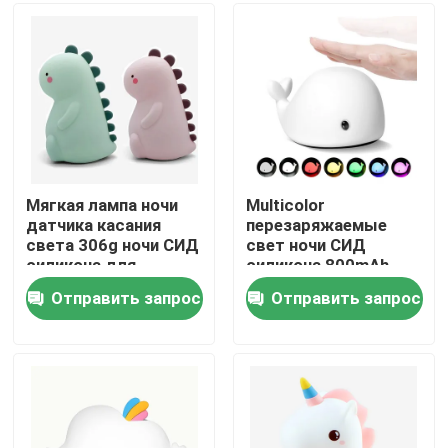
Путешествие фабрики
Проверка качества
Свяжитесь мы
Мягкая лампа ночи
Multicolor
датчика касания
перезаряжаемые
света 306g ночи СИД
свет ночи СИД
Спросите цитату
силикона для
силикона 800mAh
девушек малыша
для декоративной
Отправить запрос
Отправить запрос
комнаты
Свет ночи СИД силикона
Умный свет ночи СИД
Окружающий свет ночи