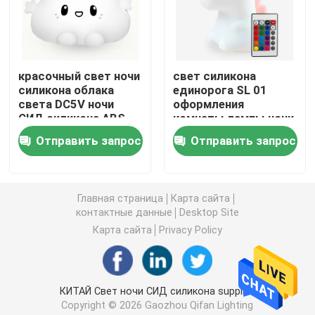
Лампа роста СИД
красочный свет ночи
свет силикона
Свет ночи индукции
силикона облака
единорога SL 01
света DC5V ночи
оформления
СИД силикона ABS
комнаты лампы ночи
3D привело свет ночи
3000K маленький
спальни 9.5cm
Отправить запрос
Отправить запрос
Свет ночи репроектора галактики
Главная страница
Карта сайта
контактные данные
Desktop Site
Свет ночи ухода за больным
Карта сайта
Privacy Policy
Электрические лампочки ночи пламени фликера
КИТАЙ Свет ночи СИД силикона supplier.
лампа приведенная стола
Copyright © 2026 Gaozhou Qifan Lighting