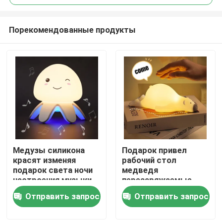
Порекомендованные продукты
Медузы силикона
Подарок привел
Дом
красят изменяя
рабочий стол
подарок света ночи
медведя
настроения музыки
перезаряжаемые
Продукты
таймера для детей
силикона света ночи
Отправить запрос
Отправить запрос
спать детей мягкий
О нас