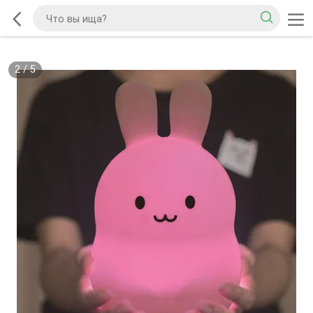
2
/
5