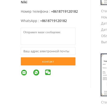
Niki
Ста
Номер телефона :
+8618719120182
Ном
WhatsApp :
+
8618719120182
Дат
Дат
Обл
Вып
контакт
Ста