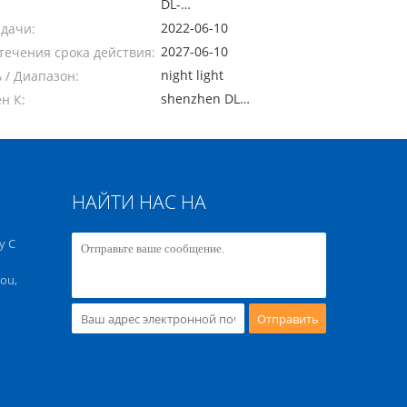
DL-
20220610004C
2022-06-10
ыдачи:
2027-06-10
течения срока действия:
night light
 / Диапазон:
shenzhen DL
н К:
Testing
Technology
Co.,ltd
НАЙТИ НАС НА
y C
ou,
Отправить