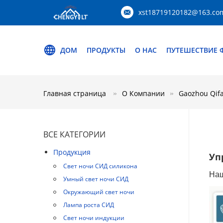
xst18719120182@163.co
ДОМ
ПРОДУКТЫ
О НАС
ПУТЕШЕСТВИЕ 
Главная страница
О Компании
Gaozhou Qifa
ВСЕ КАТЕГОРИИ
Продукция
Уп
Свет ночи СИД силикона
Наш
Умный свет ночи СИД
Окружающий свет ночи
Лампа роста СИД
Свет ночи индукции