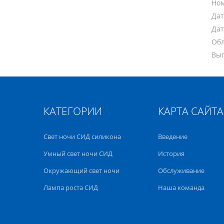
Ном
Дат
Дат
Обл
Вып
КАТЕГОРИИ
КАРТА САЙТА
Свет ночи СИД силикона
Введение
Умный свет ночи СИД
История
Окружающий свет ночи
Обслуживание
Лампа роста СИД
Наша команда