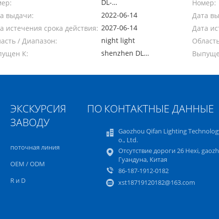
DL-
ер:
Номер:
20220614014C
2022-06-14
а выдачи:
Дата в
2027-06-14
а истечения срока действия:
Дата ис
night light
асть / Диапазон:
Область
shenzhen DL
ущен К:
Выпуще
Testing
Technology
Co.,ltd
ЭКСКУРСИЯ ПО
КОНТАКТНЫЕ ДАННЫЕ
ЗАВОДУ
Gaozhou Qifan Lighting Technolog
o., Ltd.
поточная линия
Отсутствие дороги 26 Hexi, gaozh
Гуандуна, Китая
OEM / ODM
86-187-1912-0182
R и D
xst18719120182@163.com