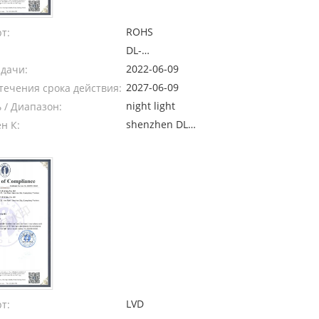
ROHS
т:
DL-
20220606004C
2022-06-09
ыдачи:
2027-06-09
течения срока действия:
night light
 / Диапазон:
shenzhen DL
н К:
Testing
Technology
Co.,ltd
LVD
т: