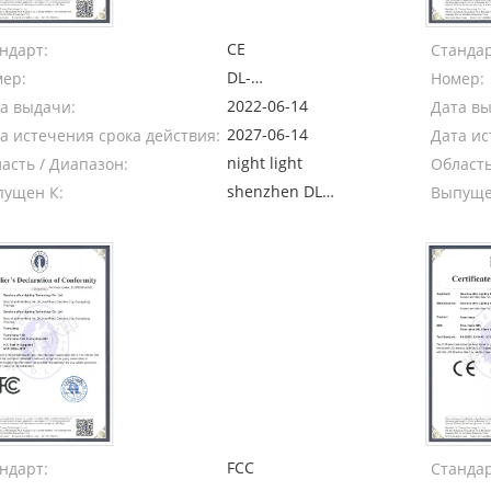
CE
ндарт:
Стандар
DL-
ер:
Номер:
20220614013C
2022-06-14
а выдачи:
Дата в
2027-06-14
а истечения срока действия:
Дата ис
night light
асть / Диапазон:
Область
shenzhen DL
ущен К:
Выпуще
Testing
Technology
Co.,ltd
FCC
ндарт:
Стандар