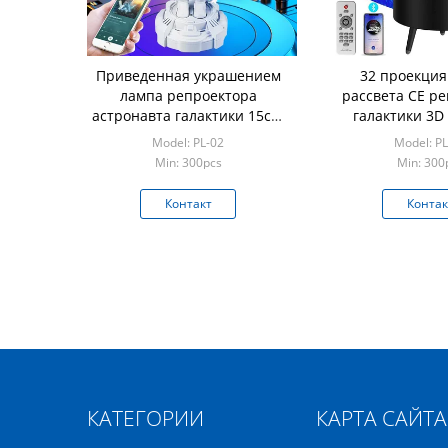
Приведенная украшением
32 проекция
лампа репроектора
рассвета CE р
астронавта галактики 15cm
галактики 3D
звезды
лазером 40 
Model: PL-02
Model: PL
освеще
Min: 300pcs
Min: 300
Контакт
Контак
КАТЕГОРИИ
КАРТА САЙТА