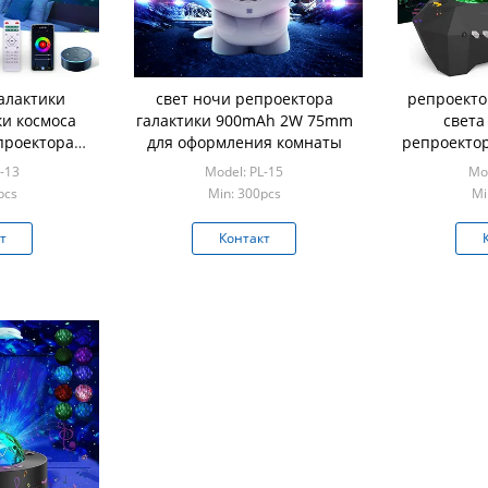
алактики
свет ночи репроектора
репроекто
ки космоса
галактики 900mAh 2W 75mm
света
проектора
для оформления комнаты
репроектор
9cm для
2700
-13
Model: PL-15
Mod
оментов
pcs
Min: 300pcs
Mi
т
Контакт