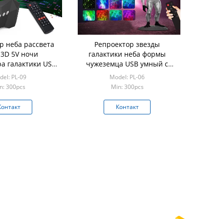
р неба рассвета
Репроектор звезды
 3D 5V ночи
галактики неба формы
а галактики USB
чужеземца USB умный с
K звездный
дистанционным
el: PL-09
Model: PL-06
управлением
n: 300pcs
Min: 300pcs
Контакт
Контакт