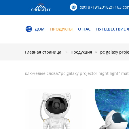
xst18719120182@163.co
ДОМ
ПРОДУКТЫ
О НАС
ПУТЕШЕСТВИЕ 
Главная страница
Продукция
pc galaxy proje
ключевые слова:"
pc galaxy projector night light
" mat