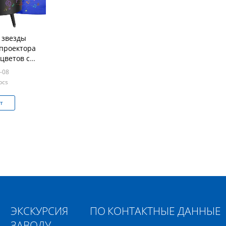
 звезды
епроектора
 цветов с
режимов
-08
ния
pcs
т
ЭКСКУРСИЯ ПО
КОНТАКТНЫЕ ДАННЫЕ
ЗАВОДУ