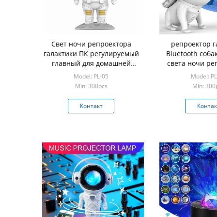
Свет ночи репроектора
репроектор г
галактики ПК регулируемый
Bluetooth соба
главный для домашней
света ночи ре
партии
галактики 2
Model: PL-05
Model: PL
настоящих м
Min: 300pcs
Min: 300
Контакт
Контак